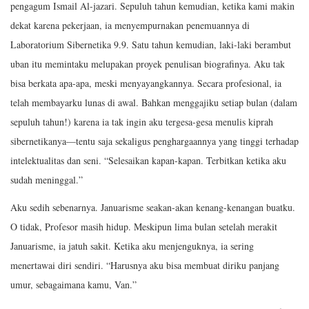
pengagum Ismail Al-jazari. Sepuluh tahun kemudian, ketika kami makin
dekat karena pekerjaan, ia menyempurnakan penemuannya di
Laboratorium Sibernetika 9.9. Satu tahun kemudian, laki-laki berambut
uban itu memintaku melupakan proyek penulisan biografinya. Aku tak
bisa berkata apa-apa, meski menyayangkannya. Secara profesional, ia
telah membayarku lunas di awal. Bahkan menggajiku setiap bulan (dalam
sepuluh tahun!) karena ia tak ingin aku tergesa-gesa menulis kiprah
sibernetikanya—tentu saja sekaligus penghargaannya yang tinggi terhadap
intelektualitas dan seni. “Selesaikan kapan-kapan. Terbitkan ketika aku
sudah meninggal.”
Aku sedih sebenarnya. Januarisme seakan-akan kenang-kenangan buatku.
O tidak, Profesor masih hidup. Meskipun lima bulan setelah merakit
Januarisme, ia jatuh sakit. Ketika aku menjenguknya, ia sering
menertawai diri sendiri. “Harusnya aku bisa membuat diriku panjang
umur, sebagaimana kamu, Van.”