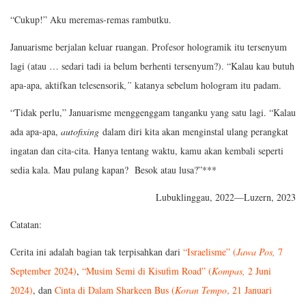
“Cukup!” Aku meremas-remas rambutku.
Januarisme berjalan keluar ruangan. Profesor hologramik itu tersenyum
lagi (atau … sedari tadi ia belum berhenti tersenyum?). “Kalau kau butuh
apa-apa, aktifkan telesensorik
,”
katanya sebelum hologram itu padam.
“Tidak perlu,” Januarisme menggenggam tanganku yang satu lagi. “Kalau
ada apa-apa,
autofixing
dalam diri kita akan menginstal ulang perangkat
ingatan dan cita-cita. Hanya tentang waktu, kamu akan kembali seperti
sedia kala. Mau pulang kapan? Besok atau lusa?”***
Lubuklinggau, 2022—Luzern, 2023
Catatan:
Cerita ini adalah bagian tak terpisahkan dari
“Israelisme” (
Jawa Pos,
7
September 2024)
,
“Musim Semi di Kisufim Road” (
Kompas,
2 Juni
2024)
, dan
Cinta di Dalam Sharkeen Bus (
Koran Tempo
, 21 Januari