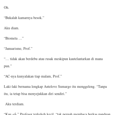
Oh.
“Bukalah kamarnya besok.”
Aku diam.
“Biometa …”
“Januarisme, Prof.”
“… tidak akan berdebu atau rusak meskipun kautelantarkan di mana
pun.”
“AC-nya kunyalakan tiap malam, Prof.”
Laki-laki bernama lengkap Antelove Sumargo itu menggeleng. “Tanpa
itu, ia tetap bisa menyejukkan diri sendiri.”
Aku terdiam.
“Kau
sih
,” Profesor terkekeh kecil, “tak pernah membaca berkas panduan