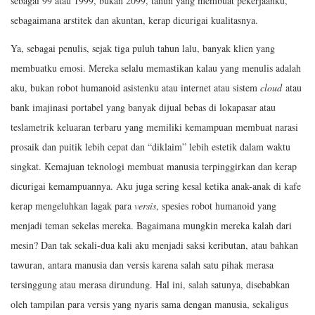
sebagai 99 atau 1999, bukan 2099, tahun yang membuat pekerjaanku,
sebagaimana arstitek dan akuntan, kerap dicurigai kualitasnya.
Ya, sebagai penulis, sejak tiga puluh tahun lalu, banyak klien yang
membuatku emosi. Mereka selalu memastikan kalau yang menulis adalah
aku, bukan robot humanoid asistenku atau internet atau sistem
cloud
atau
bank imajinasi portabel yang banyak dijual bebas di lokapasar atau
teslametrik keluaran terbaru yang memiliki kemampuan membuat narasi
prosaik dan puitik lebih cepat dan “diklaim” lebih estetik dalam waktu
singkat. Kemajuan teknologi membuat manusia terpinggirkan dan kerap
dicurigai kemampuannya. Aku juga sering kesal ketika anak-anak di kafe
kerap mengeluhkan lagak para
versis
, spesies robot humanoid yang
menjadi teman sekelas mereka. Bagaimana mungkin mereka kalah dari
mesin? Dan tak sekali-dua kali aku menjadi saksi keributan, atau bahkan
tawuran, antara manusia dan versis karena salah satu pihak merasa
tersinggung atau merasa dirundung. Hal ini, salah satunya, disebabkan
oleh tampilan para versis yang nyaris sama dengan manusia, sekaligus