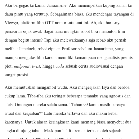
Aku bergegas ke kamar Januarisme. Aku menempelkan kuping kanan ke
daun pintu yang tertutup. Sebagaimana biasa, aku mendengar tayangan di
Viewgo, platform film OTT nomor satu saat ini. Ah, aku harusnya
penasaran sejak awal. Bagaimana mungkin robot bisa menonton film
dengan begitu intens? Tapi aku melewatkannya saja sebab aku pernah
melihat Jamclock, robot ciptaan Profesor sebelum Januarisme, yang
mampu mengulas film karena memiliki kemampuan menganalisis premis,
plot,
midpoint
,
twist
, hingga
coda
sebuah cerita audiovisual dengan
sangat presisi.
Aku memutuskan mengambil wudu. Aku mengerjakan Isya dan berdoa
cukup lama. Tiba-tiba aku teringat beberapa temanku yang agnostis dan
ateis. Omongan mereka selalu sama. “Tahun 99 kamu masih percaya
ritual dan keajaiban?” Lalu mereka tertawa dan aku makin kebal
karenanya. Untuk alasan keringkasan kami memang biasa menyebut dua
angka di ujung tahun. Meskipun hal itu rentan terbaca oleh sejarah