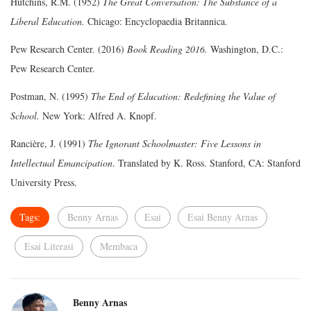
Hutchins, R.M. (1952)
The Great Conversation: The Substance of a
Liberal Education.
Chicago: Encyclopaedia Britannica.
Pew Research Center. (2016)
Book Reading 2016.
Washington, D.C.:
Pew Research Center.
Postman, N. (1995)
The End of Education: Redefining the Value of
School.
New York: Alfred A. Knopf.
Rancière, J. (1991)
The Ignorant Schoolmaster: Five Lessons in
Intellectual Emancipation
. Translated by K. Ross. Stanford, CA: Stanford
University Press.
Tags:
Benny Arnas
Esai
Esai Benny Arnas
Esai Literasi
Membaca
Benny Arnas