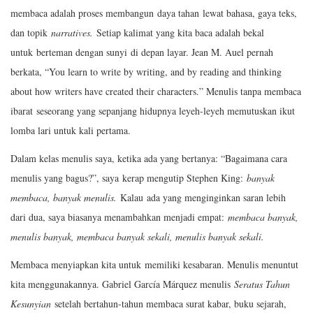
membaca adalah proses membangun daya tahan lewat bahasa, gaya teks,
dan topik
narratives.
Setiap kalimat yang kita baca adalah bekal
untuk berteman dengan sunyi di depan layar. Jean M. Auel pernah
berkata, “You learn to write by writing, and by reading and thinking
about how writers have created their characters.” Menulis tanpa membaca
ibarat seseorang yang sepanjang hidupnya leyeh-leyeh memutuskan ikut
lomba lari untuk kali pertama.
Dalam kelas menulis saya, ketika ada yang bertanya: “Bagaimana cara
menulis yang bagus?”, saya kerap mengutip Stephen King:
banyak
membaca, banyak menulis.
Kalau ada yang menginginkan saran lebih
dari dua, saya biasanya menambahkan menjadi empat:
membaca banyak,
menulis banyak
, membaca banyak sekali, menulis banyak sekali
.
Membaca menyiapkan kita untuk memiliki kesabaran. Menulis menuntut
kita menggunakannya. Gabriel García Márquez menulis
Seratus Tahun
Kesunyian
setelah bertahun-tahun membaca surat kabar, buku sejarah,