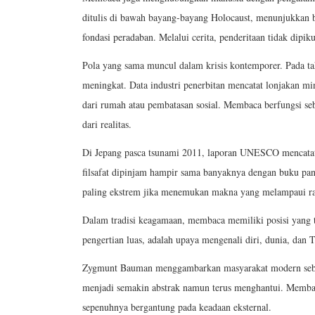
ditulis di bawah bayang-bayang Holocaust, menunjukkan 
fondasi peradaban. Melalui cerita, penderitaan tidak dipikul
Pola yang sama muncul dalam krisis kontemporer. Pada tah
meningkat. Data industri penerbitan mencatat lonjakan mina
dari rumah atau pembatasan sosial. Membaca berfungsi s
dari realitas.
Di Jepang pasca tsunami 2011, laporan UNESCO mencatat b
filsafat dipinjam hampir sama banyaknya dengan buku pa
paling ekstrem jika menemukan makna yang melampaui ras
Dalam tradisi keagamaan, membaca memiliki posisi yang
pengertian luas, adalah upaya mengenali diri, dunia, dan
Zygmunt Bauman menggambarkan masyarakat modern sebagai 
menjadi semakin abstrak namun terus menghantui. Membac
sepenuhnya bergantung pada keadaan eksternal.