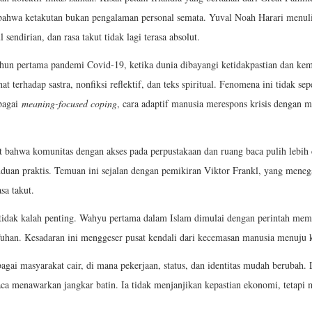
bahwa ketakutan bukan pengalaman personal semata. Yuval Noah Harari menul
 sendirian, dan rasa takut tidak lagi terasa absolut.
un pertama pandemi Covid-19, ketika dunia dibayangi ketidakpastian dan kema
t terhadap sastra, nonfiksi reflektif, dan teks spiritual. Fenomena ini tidak s
ebagai
meaning-focused coping
, cara adaptif manusia merespons krisis dengan m
ahwa komunitas dengan akses pada perpustakaan dan ruang baca pulih lebih cep
nduan praktis. Temuan ini sejalan dengan pemikiran Viktor Frankl, yang men
a takut.
 tidak kalah penting. Wahyu pertama dalam Islam dimulai dengan perintah m
 Tuhan. Kesadaran ini menggeser pusat kendali dari kecemasan manusia menuju 
masyarakat cair, di mana pekerjaan, status, dan identitas mudah berubah. Da
a menawarkan jangkar batin. Ia tidak menjanjikan kepastian ekonomi, tetapi