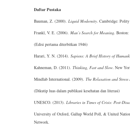
Daftar Pustaka
Bauman, Z. (2000).
Liquid Modernity
. Cambridge: Polity
Frankl, V. E. (2006).
Man’s Search for Meaning
. Boston:
(Edisi pertama diterbitkan 1946)
Harari, Y. N. (2014).
Sapiens: A Brief History of Humank
Kahneman, D. (2011).
Thinking, Fast and Slow
. New York
Mindlab International. (2009).
The Relaxation and Stress 
(Dikutip luas dalam publikasi kesehatan dan literasi)
UNESCO. (2013).
Libraries in Times of Crisis: Post-Dis
University of Oxford, Gallup World Poll, & United Nati
Network.