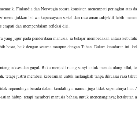
menarik. Finlandia dan Norwegia secara konsisten menempati peringkat atas d
rt
menunjukkan bahwa kepercayaan sosial dan rasa aman subjektif lebih menent
 empati dan memperdalam refleksi diri.
astra yang jujur pada penderitaan manusia, ia belajar membedakan antara kebutu
ebih besar, baik dengan sesama maupun dengan Tuhan. Dalam kesadaran ini, kek
tentang sukses dan gagal. Buku menjadi ruang sunyi untuk menata ulang nilai, 
ah, tetapi justru memberi keberanian untuk melangkah tanpa dikuasai rasa takut
tidak sepenuhnya berada dalam kendalinya, namun juga tidak sepenuhnya liar. 
pastian hidup, tetapi memberi manusia bahasa untuk menenanginya; ketakutan 