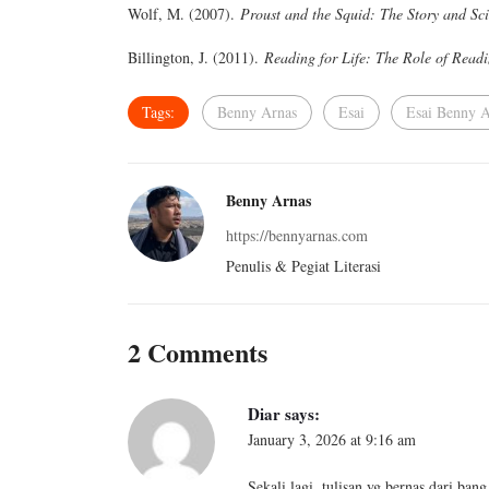
Wolf, M. (2007).
Proust and the Squid: The Story and Sc
Billington, J. (2011).
Reading for Life: The Role of Read
Tags:
Benny Arnas
Esai
Esai Benny A
Benny Arnas
https://bennyarnas.com
Penulis & Pegiat Literasi
2 Comments
Diar
says:
January 3, 2026 at 9:16 am
Sekali lagi, tulisan yg bernas dari ban