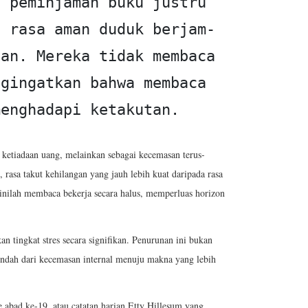
 peminjaman buku justru 
n rasa aman duduk berjam-
an. Mereka tidak membaca 
gingatkan bahwa membaca 
menghadapi ketakutan.
u ketiadaan uang, melainkan sebagai kecemasan terus-
, rasa takut kehilangan yang jauh lebih kuat daripada rasa
 inilah membaca bekerja secara halus, memperluas horizon
tingkat stres secara signifikan. Penurunan ini bukan
indah dari kecemasan internal menuju makna yang lebih
abad ke-19, atau catatan harian Etty Hillesum yang