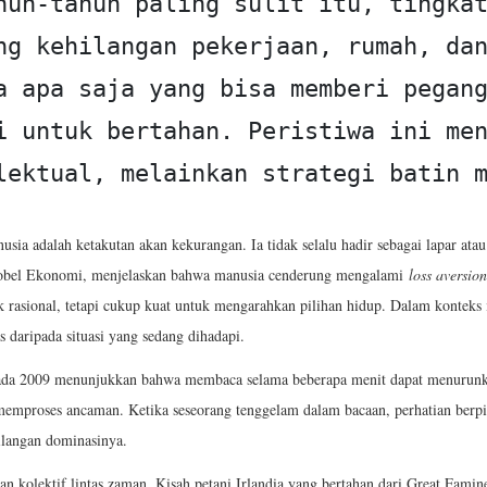
hun-tahun paling sulit itu, tingkat
ng kehilangan pekerjaan, rumah, da
a apa saja yang bisa memberi pegang
i untuk bertahan. Peristiwa ini men
lektual, melainkan strategi batin 
sia adalah ketakutan akan kekurangan. Ia tidak selalu hadir sebagai lapar ata
Nobel Ekonomi, menjelaskan bahwa manusia cenderung mengalami
loss aversion
ak rasional, tetapi cukup kuat untuk mengarahkan pilihan hidup. Dalam konteks
 daripada situasi yang sedang dihadapi.
pada 2009 menunjukkan bahwa membaca selama beberapa menit dapat menurunkan 
n memproses ancaman. Ketika seseorang tenggelam dalam bacaan, perhatian berp
hilangan dominasinya.
lektif lintas zaman. Kisah petani Irlandia yang bertahan dari Great Famine 