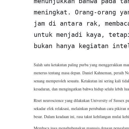
menunjukkan bahwa pada ta
meningkat. Orang-orang ya
jam di antara rak, membac
untuk menjadi kaya, tetap
bukan hanya kegiatan inte
Salah satu ketakutan paling purba yang menggerakkan manu
menerus tentang masa depan. Daniel Kahneman, peraih 
senang memperoleh sesuatu. Ketakutan ini sering kali tid
kesadaran, dan mengingatkan bahwa hidup selalu lebih luas
Riset neuroscience yang dilakukan University of Sussex 
sekadar efek relaksasi, melainkan perubahan cara pikira
besar. Dalam keadaan ini, rasa takut kehilangan mulai ke
Membaca juga menghubungkan manusia dengan pengalaman ko