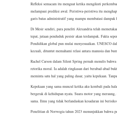
Refleksi semacam itu menguat ketika mengikuti perkembang
melampaui prediksi awal. Peristiwa-peristiwa itu mengh
garis batas administratif yang mampu membatasi dampak ke
Di Mesir sendiri, para peneliti Alexandria telah memetak
tepat, jutaan penduduk pesisir akan terdampak. Fakta sep
Pendidikan global pun mulai menyesuaikan. UNESCO dalam
kecuali, dituntut memahami relasi antara manusia dan bum
Rachel Carson dalam Silent Spring pernah menulis bahwa 
retorika moral. Ia adalah ringkasan dari berabad-abad buk
meminta satu hal yang paling dasar, yaitu kepekaan. Tanp
Kepekaan yang sama muncul ketika aku kembali pada hala
bergerak di kehidupan nyata. Suara motor yang meraung,
sama. Ilmu yang tidak berlandaskan kesadaran ini berisi
Penelitian di Norwegia tahun 2023 menunjukkan bahwa pe