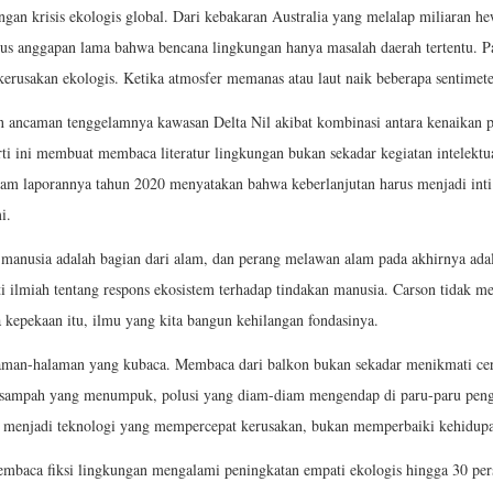
an krisis ekologis global. Dari kebakaran Australia yang melalap miliaran he
apus anggapan lama bahwa bencana lingkungan hanya masalah daerah tertentu. 
rusakan ekologis. Ketika atmosfer memanas atau laut naik beberapa sentimeter
an ancaman tenggelamnya kawasan Delta Nil akibat kombinasi antara kenaikan p
erti ini membuat membaca literatur lingkungan bukan sekadar kegiatan intelektu
 laporannya tahun 2020 menyatakan bahwa keberlanjutan harus menjadi inti d
i.
manusia adalah bagian dari alam, dan perang melawan alam pada akhirnya adal
ti ilmiah tentang respons ekosistem terhadap tindakan manusia. Carson tidak me
a kepekaan itu, ilmu yang kita bangun kehilangan fondasinya.
man-halaman yang kubaca. Membaca dari balkon bukan sekadar menikmati cerit
 sampah yang menumpuk, polusi yang diam-diam mengendap di paru-paru penghu
ko menjadi teknologi yang mempercepat kerusakan, bukan memperbaiki kehidup
mbaca fiksi lingkungan mengalami peningkatan empati ekologis hingga 30 per