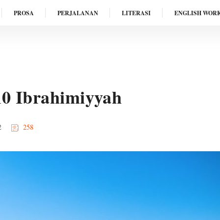
PROSA
PERJALANAN
LITERASI
ENGLISH WOR
10 Ibrahimiyyah
2
258