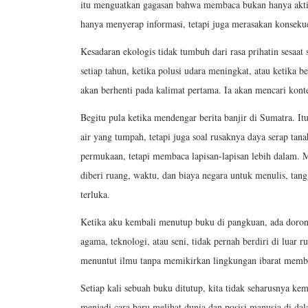
itu menguatkan gagasan bahwa membaca bukan hanya aktivit
hanya menyerap informasi, tetapi juga merasakan konsekue
Kesadaran ekologis tidak tumbuh dari rasa prihatin sesaat
setiap tahun, ketika polusi udara meningkat, atau ketika 
akan berhenti pada kalimat pertama. Ia akan mencari kont
Begitu pula ketika mendengar berita banjir di Sumatra. Itu
air yang tumpah, tetapi juga soal rusaknya daya serap ta
permukaan, tetapi membaca lapisan-lapisan lebih dalam. 
diberi ruang, waktu, dan biaya negara untuk menulis, tang
terluka.
Ketika aku kembali menutup buku di pangkuan, ada doron
agama, teknologi, atau seni, tidak pernah berdiri di l
menuntut ilmu tanpa memikirkan lingkungan ibarat memba
Setiap kali sebuah buku ditutup, kita tidak seharusnya k
menjadi cara baru melihat dunia dan posisi manusia di da