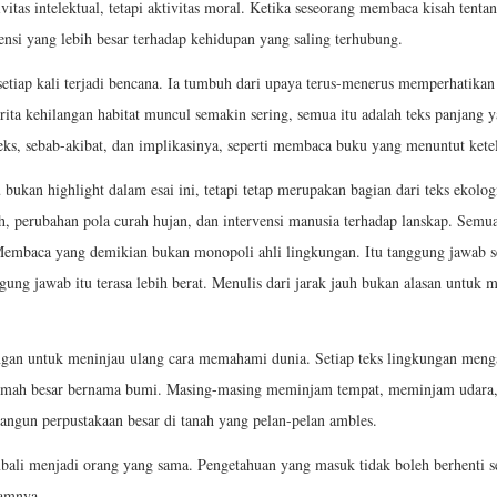
as intelektual, tetapi aktivitas moral. Ketika seseorang membaca kisah tentan
nsi yang lebih besar terhadap kehidupan yang saling terhubung.
 setiap kali terjadi bencana. Ia tumbuh dari upaya terus-menerus memperhatikan 
berita kehilangan habitat muncul semakin sering, semua itu adalah teks panjan
eks, sebab-akibat, dan implikasinya, seperti membaca buku yang menuntut ketel
 bukan highlight dalam esai ini, tetapi tetap merupakan bagian dari teks ekolo
nah, perubahan pola curah hujan, dan intervensi manusia terhadap lanskap. Se
Membaca yang demikian bukan monopoli ahli lingkungan. Itu tanggung jawab set
gung jawab itu terasa lebih berat. Menulis dari jarak jauh bukan alasan untuk 
gan untuk meninjau ulang cara memahami dunia. Setiap teks lingkungan menga
uar rumah besar bernama bumi. Masing-masing meminjam tempat, meminjam uda
ngun perpustakaan besar di tanah yang pelan-pelan ambles.
embali menjadi orang yang sama. Pengetahuan yang masuk tidak boleh berhenti 
lamnya.