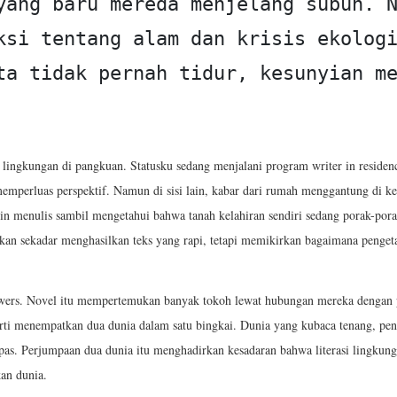
yang baru mereda menjelang subuh. N
ksi tentang alam dan krisis ekologi
ta tidak pernah tidur, kesunyian me
lingkungan di pangkuan. Statusku sedang menjalani program writer in residen
perluas perspektif. Namun di sisi lain, kabar dari rumah menggantung di ke
n menulis sambil mengetahui bahwa tanah kelahiran sendiri sedang porak-poran
ukan sekadar menghasilkan teks yang rapi, tetapi memikirkan bagaimana penge
ers. Novel itu mempertemukan banyak tokoh lewat hubungan mereka dengan p
rti menempatkan dua dunia dalam satu bingkai. Dunia yang kubaca tenang, penu
apas. Perjumpaan dua dunia itu menghadirkan kesadaran bahwa literasi lingkung
an dunia.