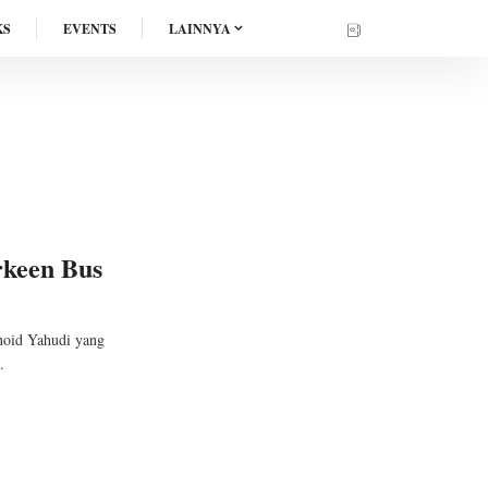
KS
EVENTS
LAINNYA
rkeen Bus
noid Yahudi yang
.