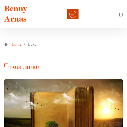
Benny
Arnas
Home
Buku
TAGS : BUKU