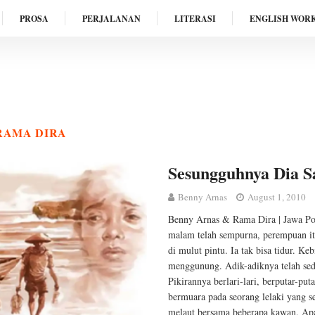
PROSA
PERJALANAN
LITERASI
ENGLISH WOR
 RAMA DIRA
Sesungguhnya Dia 
Benny Arnas
August 1, 2010
Benny Arnas & Rama Dira | Jawa Po
malam telah sempurna, perempuan it
di mulut pintu. Ia tak bisa tidur. K
menggunung. Adik-adiknya telah sed
Pikirannya berlari-lari, berputar-put
bermuara pada seorang lelaki yang s
melaut bersama beberapa kawan. Ap