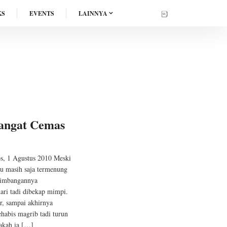
KS
EVENTS
LAINNYA
Sangat Cemas
s, 1 Agustus 2010 Meski
u masih saja termenung
ebimbangannya
ari tadi dibekap mimpi.
ar, sampai akhirnya
ehabis magrib tadi turun
akah ia […]