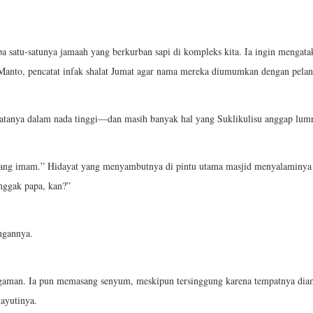
a satu-satunya jamaah yang berkurban sapi di kompleks kita. Ia ingin mengatakan 
nto, pencatat infak shalat Jumat agar nama mereka diumumkan dengan pelantan
atanya dalam nada tinggi—dan masih banyak hal yang Suklikulisu anggap lumra
akang imam.” Hidayat yang menyambutnya di pintu utama masjid menyalaminy
 nggak papa, kan?”
engannya.
gaman. Ia pun memasang senyum, meskipun tersinggung karena tempatnya diam
ayutinya.