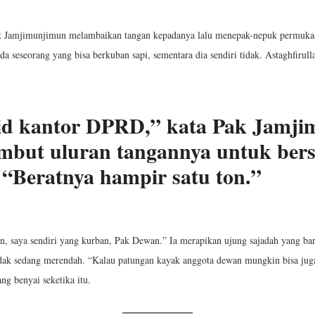
ak Jamjimunjimun melambaikan tangan kepadanya lalu menepak-nepuk permukaa
pada seseorang yang bisa berkuban sapi, sementara dia sendiri tidak. Astaghfiru
id kantor DPRD,” kata Pak Jamji
ambut uluran tangannya untuk bers
 “Beratnya hampir satu ton.”
an, saya sendiri yang kurban, Pak Dewan.” Ia merapikan ujung sajadah yang ba
idak sedang merendah. “Kalau patungan kayak anggota dewan mungkin bisa juga
ng benyai seketika itu.