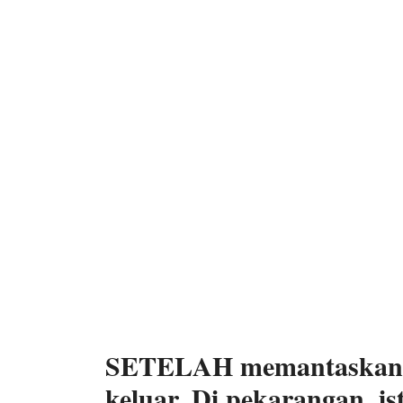
SETELAH memantaskan dir
keluar. Di pekarangan, i