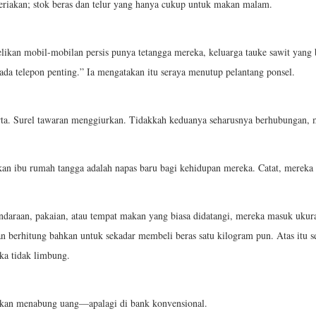
teriakan; stok beras dan telur yang hanya cukup untuk makan malam.
elikan mobil-mobilan persis punya tetangga mereka, keluarga tauke sawit yang
da telepon penting.” Ia mengatakan itu seraya menutup pelantang ponsel.
arta. Surel tawaran menggiurkan. Tidakkah keduanya seharusnya berhubungan
ikan ibu rumah tangga adalah napas baru bagi kehidupan mereka. Catat, mereka
endaraan, pakaian, atau tempat makan yang biasa didatangi, mereka masuk ukur
kan berhitung bahkan untuk sekadar membeli beras satu kilogram pun. Atas itu s
ka tidak limbung.
bukan menabung uang—apalagi di bank konvensional.