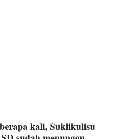
rapa kali, Suklikulisu
ih SD sudah menunggu.