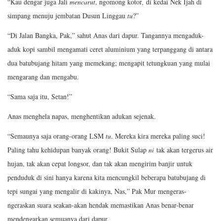
“Kau dengar juga Jali
mencarut
, ngomong kotor
,
di kedai Nek Ijah di
simpang menuju jembatan Dusun Linggau
tu
?”
“Di Jalan Bangka, Pak,” sahut Anas dari dapur. Tangannya mengaduk-
aduk kopi sambil mengamati ceret aluminium yang terpanggang di antara
dua batubujang hitam yang memekang; mengapit tetungkuan yang mulai
mengarang dan mengabu.
“Sama saja itu, Setan!”
Anas menghela napas, menghentikan adukan sejenak.
“Semaunya saja orang-orang LSM
tu
. Mereka kira mereka paling suci!
Paling tahu kehidupan banyak orang! Bukit Sulap
ni
tak akan tergerus air
hujan, tak akan cepat longsor, dan tak akan mengirim banjir untuk
penduduk di sini hanya karena kita mencungkil beberapa batubujang di
tepi sungai yang mengalir di kakinya, Nas,” Pak Mur mengeras-
ngeraskan suara seakan-akan hendak memastikan Anas benar-benar
mendengarkan semuanya dari dapur.