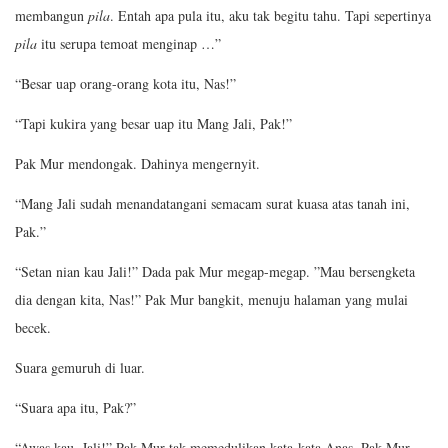
membangun
pila
. Entah apa pula itu, aku tak begitu tahu. Tapi sepertinya
pila
itu serupa temoat menginap …”
“Besar uap orang-orang kota itu, Nas!”
“Tapi kukira yang besar uap itu Mang Jali, Pak!”
Pak Mur mendongak. Dahinya mengernyit.
“Mang Jali sudah menandatangani semacam surat kuasa atas tanah ini,
Pak.”
“Setan nian kau Jali!” Dada pak Mur megap-megap. ”Mau bersengketa
dia dengan kita, Nas!” Pak Mur bangkit, menuju halaman yang mulai
becek.
Suara gemuruh di luar.
“Suara apa itu, Pak?”
“Awas kau, Jali!” Pak Mur tak memedulikan kata-kata Anas. Pak Mur