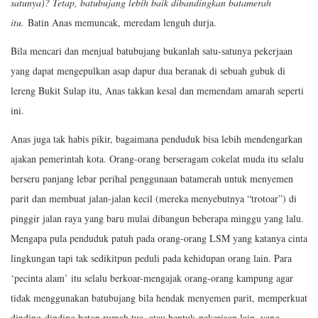
satunya)? Tetap, batubujang lebih baik dibandingkan batamerah
itu.
Batin Anas memuncak, meredam lenguh durja.
Bila mencari dan menjual batubujang bukanlah satu-satunya pekerjaan
yang dapat mengepulkan asap dapur dua beranak di sebuah gubuk di
lereng Bukit Sulap itu, Anas takkan kesal dan memendam amarah seperti
ini.
Anas juga tak habis pikir, bagaimana penduduk bisa lebih mendengarkan
ajakan pemerintah kota. Orang-orang berseragam cokelat muda itu selalu
berseru panjang lebar perihal penggunaan batamerah untuk menyemen
parit dan membuat jalan-jalan kecil (mereka menyebutnya “trotoar”) di
pinggir jalan raya yang baru mulai dibangun beberapa minggu yang lalu.
Mengapa pula penduduk patuh pada orang-orang LSM yang katanya cinta
lingkungan tapi tak sedikitpun peduli pada kehidupan orang lain. Para
‘pecinta alam’ itu selalu berkoar-mengajak orang-orang kampung agar
tidak menggunakan batubujang bila hendak menyemen parit, memperkuat
dinding-dinding beton rumah tua, atau bentuk pekerjaan lain, yang