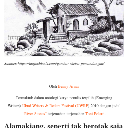
Sumber:https://mojokbisnis.com/gambar-sketsa-pemandangan/
Oleh
Benny Arnas
Termaktub dalam antologi karya penulis terpilih (Emerging
Writers)
Ubud Writers & Reders Festival (UWRF
) 2010 dengan judul
“River Stones”
terjemahan terjemahan
Toni Polard
.
Alamakjang, seperti tak berotak saja