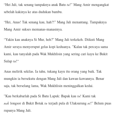
“Hei Jali, tak senang tampaknya anak Batu
tu
!” Mang Amir mengangkat
sebelah kakinya ke atas dudukan bambu.
“Hei, Anas! Tak senang kau, hah?!” Mang Jali menantang. Tampaknya
Mang Amir sukses memanas-manasinya.
“Yakin kau anaknya Si Mur, heh?” Mang Jali terkekeh. Diikuti Mang
Amir seraya menyeruput gelas kopi keduanya. ”Kalau tak percaya sama
kami, kau tanyalah pada Wak Mukhlisin yang sering cari kayu ke Bukit
Sulap
tu
!“
Anas melirik sekilas. Ia tahu, tukang kayu itu orang yang baik. Tak
mungkin ia bersekutu dengan Mang Jali dan kawan-kawannya. Benar
saja, tak berselang lama, Wak Mukhlisin meninggalkan kedai.
”Kau berkabarlah pada Si Batu Lapuk: Bapak kau
tu
! Kami tak
nak
longsor di Bukit Botak
tu
terjadi pula di Ulaksurung
ni
!” Belum puas
rupanya Mang Jali.