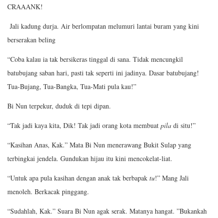
CRAAANK!
Jali kadung durja. Air berlompatan melumuri lantai buram yang kini
berserakan beling
“Coba kalau ia tak bersikeras tinggal di sana. Tidak mencungkil
batubujang saban hari, pasti tak seperti ini jadinya. Dasar batubujang!
Tua-Bujang, Tua-Bangka, Tua-Mati pula kau!”
Bi Nun terpekur, duduk di tepi dipan.
“Tak jadi kaya kita, Dik! Tak jadi orang kota membuat
pila
di situ!”
“Kasihan Anas, Kak.” Mata Bi Nun menerawang Bukit Sulap yang
terbingkai jendela. Gundukan hijau itu kini mencokelat-liat.
“Untuk apa pula kasihan dengan anak tak berbapak
tu
!” Mang Jali
menoleh. Berkacak pinggang.
“Sudahlah, Kak.” Suara Bi Nun agak serak. Matanya hangat. ”Bukankah